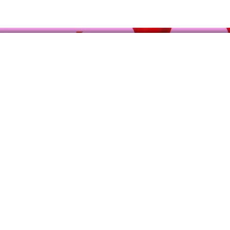
ACCUEIL
À P